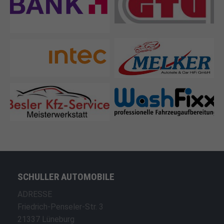
Bank11
FAHRZEUGTECHNIK GmbH
Melker Autoteile & Car HiFi
Intec AG
GmbH
Besler Kfz-Service
Washfixx
Mesiterwerkstatt
SCHULLER AUTOMOBILE
ADRESSE
Friedrich-Penseler-Str. 3
21337 Lüneburg