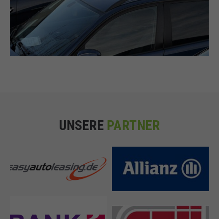
UNSERE
PARTNER
cleverscout Fuhrparkservice
Allianz Deutschland AG
GmbH
STEFFEN