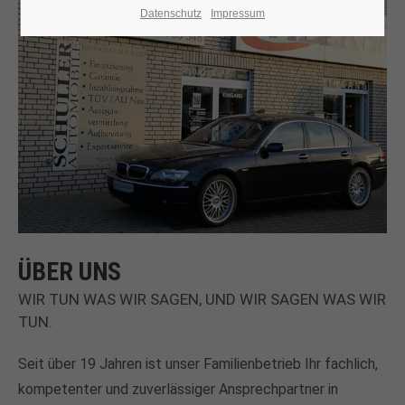
Datenschutz
Impressum
ÜBER UNS
WIR TUN WAS WIR SAGEN, UND WIR SAGEN WAS WIR
TUN.
Seit über 19 Jahren ist unser Familienbetrieb Ihr fachlich,
kompetenter und zuverlässiger Ansprechpartner in