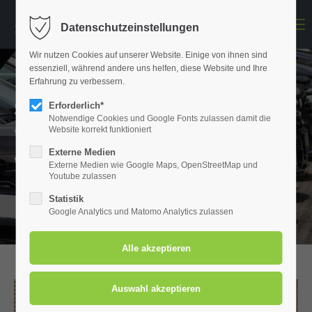
Menu
Datenschutzeinstellungen
Der Eintrag "offcanvas-col1" existiert leider nicht.
Wir nutzen Cookies auf unserer Website. Einige von ihnen sind
essenziell, während andere uns helfen, diese Website und Ihre
Der Eintrag "offcanvas-col2" existiert leider nicht.
Erfahrung zu verbessern.
SCHULLER AUTOMOBILE
Erforderlich*
Notwendige Cookies und Google Fonts zulassen damit die
Der Eintrag "offcanvas-col3" existiert leider nicht.
Website korrekt funktioniert
WIR TUN WAS WIR SAGEN, UND
Externe Medien
WIR SAGEN WAS WIR TUN.
Externe Medien wie Google Maps, OpenStreetMap und
Der Eintrag "offcanvas-col4" existiert leider nicht.
Youtube zulassen
Statistik
Google Analytics und Matomo Analytics zulassen