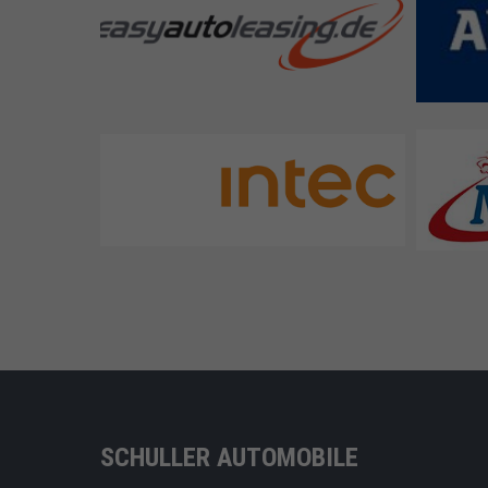
cleverscout Fuhrparkservice GmbH
Melke
Intec AG
SCHULLER AUTOMOBILE