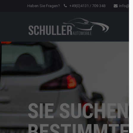
Haben Sie Fragen?
+49(0)4131 / 709 348
info@sc
Der Eintrag "offcanvas-col1"
Der Ein
existiert leider nicht.
existier
SIE SUCHEN
BESTIMMTE