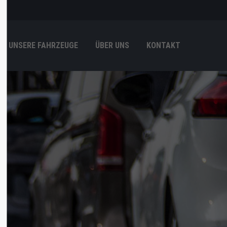
"
Der Eintrag "offcanvas-col4"
existiert leider nicht.
UNSERE FAHRZEUGE
ÜBER UNS
KONTAKT