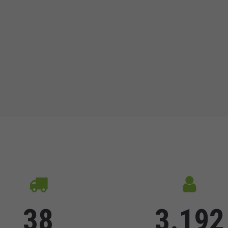
38
3.192