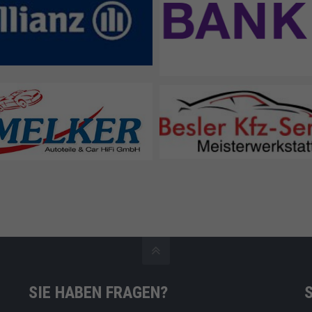
Allianz Deutschland AG
Bank11
r Autoteile & Car HiFi GmbH
Besler Kfz-Service Mesiterw
SIE HABEN FRAGEN?